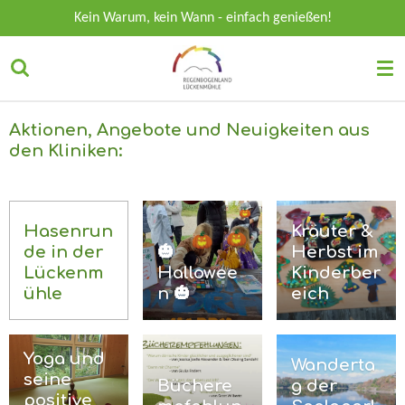
Zum
Kein Warum, kein Wann - einfach genießen!
Hauptinhalt
springen
Aktionen, Angebote und Neuigkeiten aus
den Kliniken:
Hasenrun
Kräuter &
de in der
🎃
Herbst im
Lückenm
Hallowee
Kinderber
ühle
n 🎃
eich
Yoga und
Wanderta
seine
Büchere
g der
positive