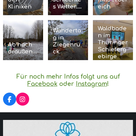
Kliniken
s Wetter....
eich
Waldbade
Wanderta
n im
g in
Thüringer
Ab nach
Ziegenrü
Schieferg
draußen...
ck
ebirge
Für noch mehr Infos folgt uns auf
Facebook
oder
Instagram
!
F
I
A
N
C
S
E
T
B
A
O
G